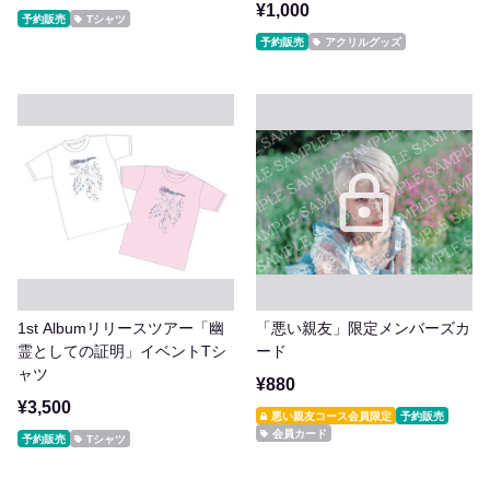
¥1,000
予約販売
Tシャツ
予約販売
アクリルグッズ
1st Albumリリースツアー「幽
「悪い親友」限定メンバーズカ
霊としての証明」イベントTシ
ード
ャツ
¥880
¥3,500
悪い親友コース会員限定
予約販売
会員カード
予約販売
Tシャツ