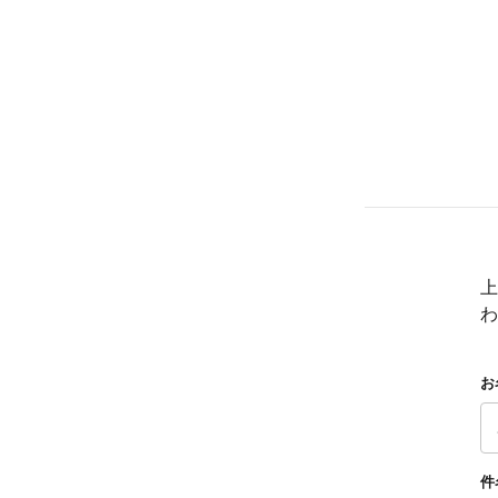
上
わ
お
件