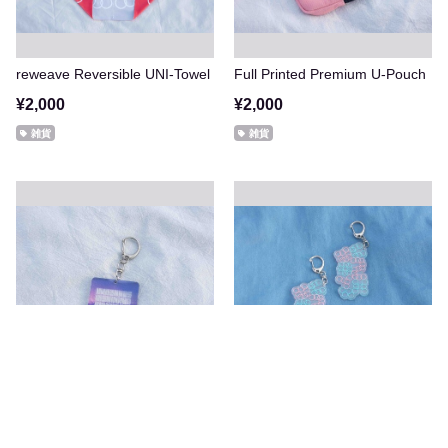
reweave Reversible UNI-Towel
Full Printed Premium U-Pouch
¥2,000
¥2,000
雑貨
雑貨
reweave Acryl Key-ring ①
reweave Acryl Key-ring ②
¥1,000
¥1,000