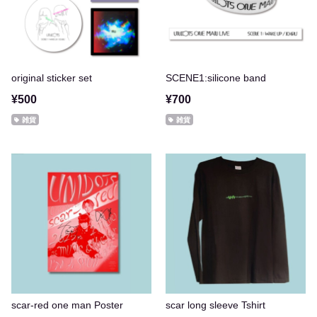
original sticker set
SCENE1:silicone band
¥500
¥700
雑貨
雑貨
scar-red one man Poster
scar long sleeve Tshirt