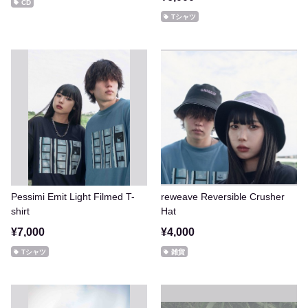
CD
Tシャツ
Pessimi Emit Light Filmed T-
reweave Reversible Crusher
shirt
Hat
¥7,000
¥4,000
Tシャツ
雑貨