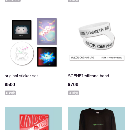
original sticker set
SCENE1:silicone band
¥500
¥700
雑貨
雑貨