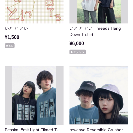
いと と とい
いと と とい Threads Hang
Down T-shirt
¥1,500
¥6,000
CD
Tシャツ
Pessimi Emit Light Filmed T-
reweave Reversible Crusher