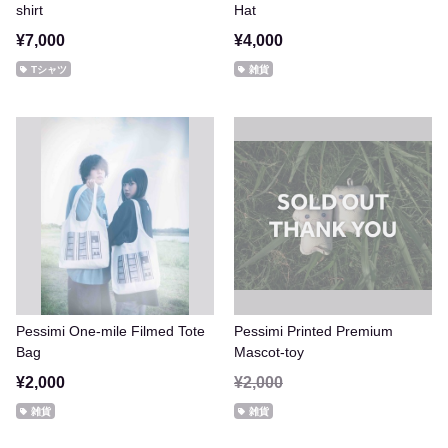
shirt
Hat
¥7,000
¥4,000
Tシャツ
雑貨
Pessimi One-mile Filmed Tote
Pessimi Printed Premium
Bag
Mascot-toy
¥2,000
¥2,000
雑貨
雑貨