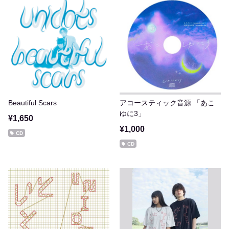
Beautiful Scars
アコースティック音源 「あこ
ゆに3」
¥1,650
¥1,000
CD
CD