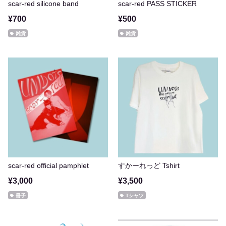
scar-red silicone band
scar-red PASS STICKER
¥700
¥500
雑貨
雑貨
scar-red official pamphlet
すかーれっど Tshirt
¥3,000
¥3,500
冊子
Tシャツ