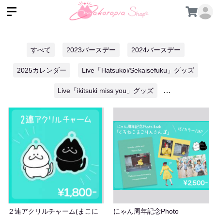
すべて
2023バースデー
2024バースデー
2025カレンダー
Live「Hatsukoi/Sekaisefuku」グッズ
Live「ikitsuki miss you」グッズ
Live「Phototaxis」グッズ
makonyan airlines
Makotopia１周年
Makotopiaにゃん周年
カレンダー
グリーティング
チェキ
まこにゃんシールコレクション
まこにゃんようちえん
まこりん10周年
まこりん縁日
まこりん縁日2025
２連アクリルチャーム(まこに
にゃん周年記念Photo
写真集
書籍