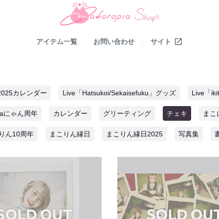
アイテム一覧
お問い合わせ
サイト
2025カレンダー
Live「Hatsukoi/Sekaisefuku」グッズ
Live「ik
piaにゃん周年
カレンダー
グリーティング
チェキ
まこ
りん10周年
まこりん縁日
まこりん縁日2025
写真集