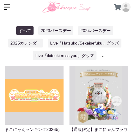
すべて
2023バースデー
2024バースデー
2025カレンダー
Live「Hatsukoi/Sekaisefuku」グッズ
Live「ikitsuki miss you」グッズ
Live「Phototaxis」グッズ
makonyan airlines
Makotopia１周年
Makotopiaにゃん周年
カレンダー
グリーティング
チェキ
まこにゃんシールコレクション
まこにゃんようちえん
まこりん10周年
まこりん縁日
まこりん縁日2025
まこにゃんランキング2026応
【通販限定】まこにゃんフラワ
写真集
書籍