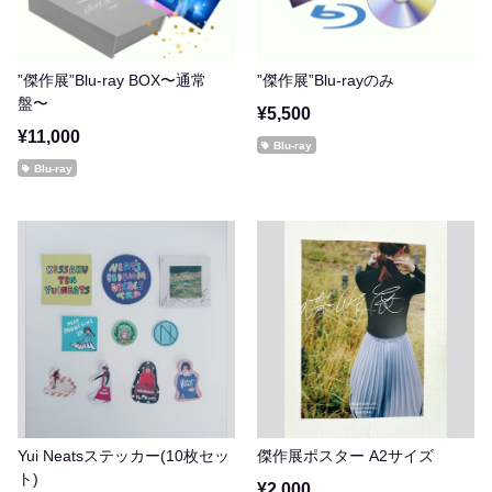
”傑作展”Blu-ray BOX〜通常
”傑作展”Blu-rayのみ
盤〜
¥5,500
¥11,000
Blu-ray
Blu-ray
Yui Neatsステッカー(10枚セッ
傑作展ポスター A2サイズ
ト)
¥2,000