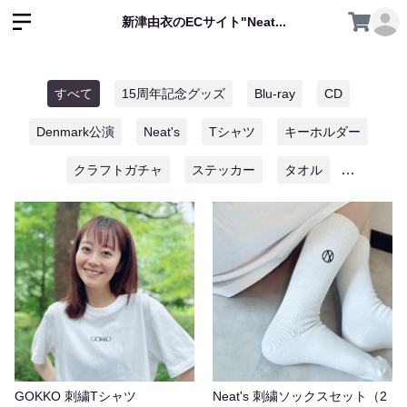
新津由衣のECサイト"Neat...
すべて
15周年記念グッズ
Blu-ray
CD
Denmark公演
Neat's
Tシャツ
キーホルダー
クラフトガチャ
ステッカー
タオル
ハンドメイドグッズ
ポスター
ポストカード
ゆいのアトリエ限定
レコード
靴下
GOKKO 刺繍Tシャツ
Neat's 刺繍ソックスセット（2