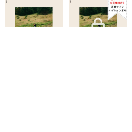
2nd album「傑作」
【アトリエ会員様限定】2nd
album「傑作」(直筆サインオプ
¥3,850
ションあり)
CD
¥3,850 - ¥4,350
アトリエ・プレミアム会員限定
ゆいのアトリエ限定