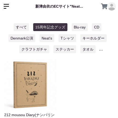
新津由衣のECサイト"Neat...
すべて
15周年記念グッズ
Blu-ray
CD
Denmark公演
Neat's
Tシャツ
キーホルダー
クラフトガチャ
ステッカー
タオル
ハンドメイドグッズ
ポスター
ポストカード
ゆいのアトリエ限定
レコード
靴下
212 mousou Diary(ナンバリン