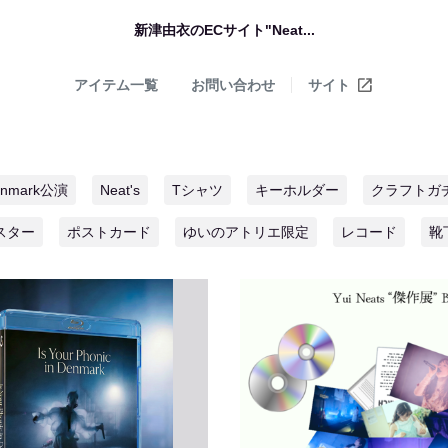
新津由衣のECサイト"Neat...
アイテム一覧
お問い合わせ
サイト
enmark公演
Neat's
Tシャツ
キーホルダー
クラフトガ
スター
ポストカード
ゆいのアトリエ限定
レコード
靴