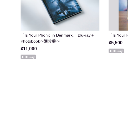
「Is Your Phonic in Denmark」 Blu-ray＋
「Is Your 
Photobook〜通常盤〜
¥5,500
¥11,000
Blu-ray
Blu-ray