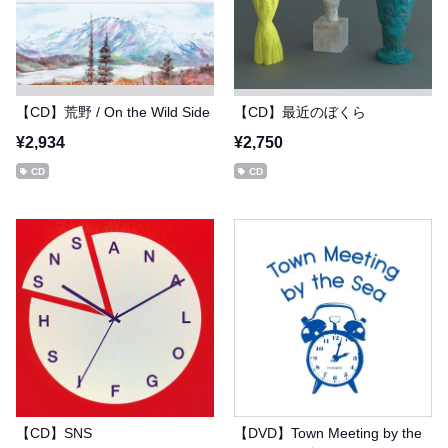
【CD】荒野 / On the Wild Side
【CD】最近のぼくら
¥2,934
¥2,750
CD
CD
【CD】SNS
【DVD】Town Meeting by the