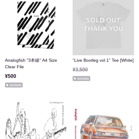
Analogfish "3本線" A4 Size
“Live Bootleg vol.1” Tee [White]
Clear File
¥3,500
¥500
GOODS
GOODS