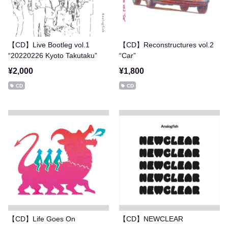
【CD】Live Bootleg vol.1
【CD】Reconstructures vol.2
“20220226 Kyoto Takutaku”
“Car”
¥2,000
¥1,800
CD
CD
【CD】Life Goes On
【CD】NEWCLEAR