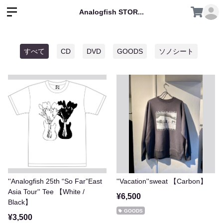
Analogfish STOR...
すべて
CD
DVD
GOODS
ソノシート
''Analogfish 25th “So Far”East
''Vacation''sweat 【Carbon】
Asia Tour'' Tee 【White /
¥6,500
Black】
GOODS
¥3,500