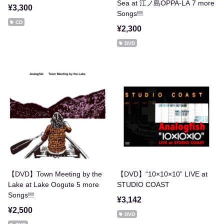
Sea at 江ノ島OPPA-LA 7 more
¥3,300
Songs!!!
CD
¥2,300
DVD
【DVD】Town Meeting by the
【DVD】“10×10×10” LIVE at
Lake at Lake Oogute 5 more
STUDIO COAST
Songs!!!
¥3,142
¥2,500
DVD