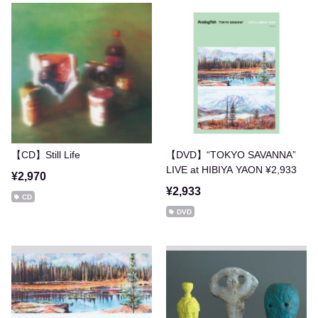
【CD】Still Life
【DVD】“TOKYO SAVANNA”
LIVE at HIBIYA YAON ¥2,933
¥2,970
¥2,933
CD
DVD