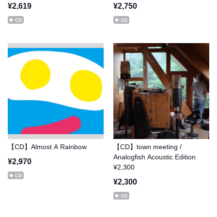
¥2,619
¥2,750
CD
CD
【CD】Almost A Rainbow
【CD】town meeting /
Analogfish Acoustic Edition
¥2,970
¥2,300
CD
¥2,300
CD