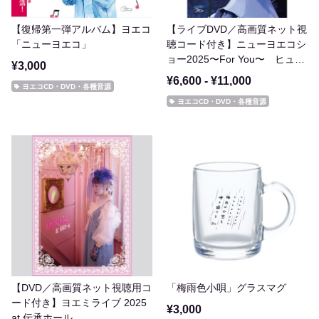
【復帰第一弾アルバム】ヨエコ
【ライブDVD／高画質ネット視
「ニューヨエコ」
聴コード付き】ニューヨエコシ
ョー2025〜For You〜 ヒュー
¥3,000
リックホール東京｜2025.11.16
¥6,600 - ¥11,000
ヨエコCD・DVD・各種音源
ヨエコCD・DVD・各種音源
【DVD／高画質ネット視聴用コ
「梅雨色小唄」グラスマグ
ード付き】ヨエミライブ 2025
¥3,000
at 伝承ホール