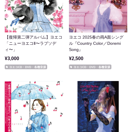
【復帰第二弾アルバム】ヨエコ
ヨエコ 2025春の両A面シング
「ニューヨエコⅡ〜ラプソデ
ル『Country Color／Doremi
ィ〜」
Song』
¥3,000
¥2,500
ヨエコCD・DVD・各種音源
ヨエコCD・DVD・各種音源