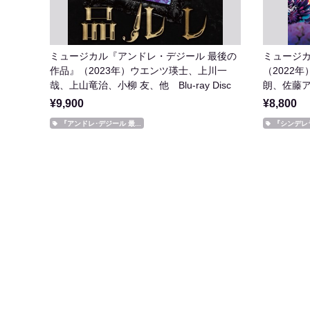
ミュージカル『アンドレ・デジール 最後の
ミュージ
作品』（2023年）ウエンツ瑛士、上川一
（2022
哉、上山竜治、小柳 友、他 Blu-ray Disc
朗、佐藤ア
Disc
¥9,900
¥8,800
『アンドレ･デジール 最...
『シンデレ