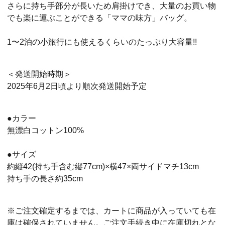
さらに持ち手部分が長いため肩掛けでき、大量のお買い物
でも楽に運ぶことができる「ママの味方」バッグ。
1〜2泊の小旅行にも使えるくらいのたっぷり大容量!!
＜発送開始時期＞
2025年6月2日頃より順次発送開始予定
●カラー
無漂白コットン100%
●サイズ
約縦42(持ち手含む縦77cm)×横47×両サイドマチ13cm
持ち手の長さ約35cm
※ご注文確定するまでは、カートに商品が入っていても在
庫は確保されていません。ご注文手続き中に在庫切れとな