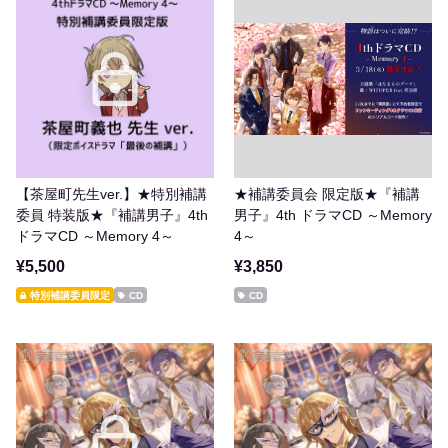
【茶屋町先生ver.】★特別補講
★補講委員会 限定版★『補講
委員 特装版★『補講男子』4th
男子』4th ドラマCD ～Memory
ドラマCD ～Memory 4～
4～
¥5,500
¥3,850
特別補講委員限定
CD
CD