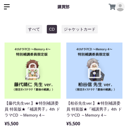
購買部
すべて
CD
ジャケットカード
【藤代先生ver.】★特別補講委
【柏谷先生ver.】★特別補講委
員 特装版★『補講男子』4th ド
員 特装版★『補講男子』4th ド
ラマCD ～Memory 4～
ラマCD ～Memory 4～
¥5,500
¥5,500