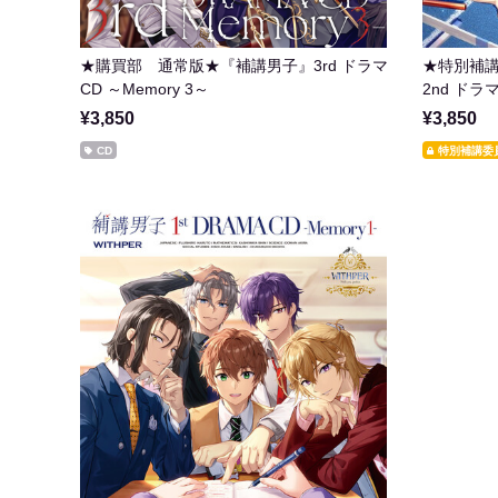
★購買部 通常版★『補講男子』3rd ドラマ
★特別補講
CD ～Memory 3～
2nd ドラマ
¥3,850
¥3,850
CD
特別補講委