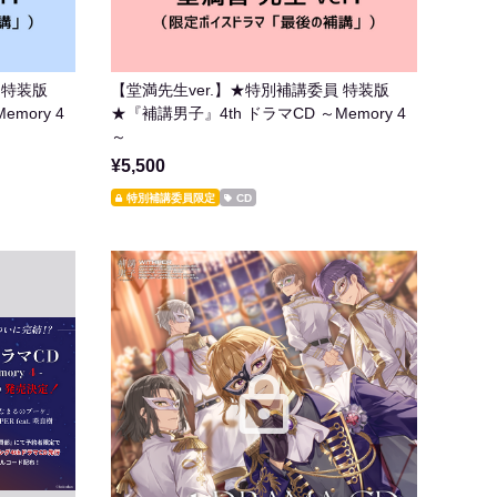
 特装版
【堂満先生ver.】★特別補講委員 特装版
mory 4
★『補講男子』4th ドラマCD ～Memory 4
～
¥5,500
特別補講委員限定
CD