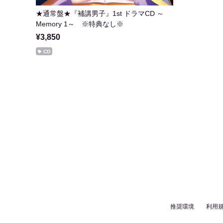
★通常盤★『補講男子』1st ドラマCD ～
Memory 1～ ※特典なし※
¥3,850
CD
推奨環境
利用