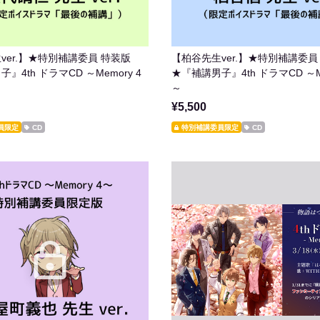
ver.】★特別補講委員 特装版
【柏谷先生ver.】★特別補講委員
』4th ドラマCD ～Memory 4
★『補講男子』4th ドラマCD ～Me
～
¥5,500
員限定
CD
特別補講委員限定
CD