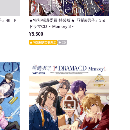
4th ド
★特別補講委員 特装版★『補講男子』3rd
ドラマCD ～Memory 3～
¥5,500
特別補講委員限定
CD