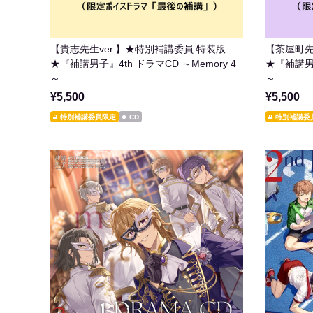
【貴志先生ver.】★特別補講委員 特装版
【茶屋町先
★『補講男子』4th ドラマCD ～Memory 4
★『補講男子
～
～
¥5,500
¥5,500
特別補講委員限定
CD
特別補講委