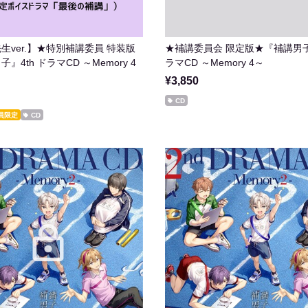
生ver.】★特別補講委員 特装版
★補講委員会 限定版★『補講男子』
』4th ドラマCD ～Memory 4
ラマCD ～Memory 4～
¥3,850
CD
員限定
CD