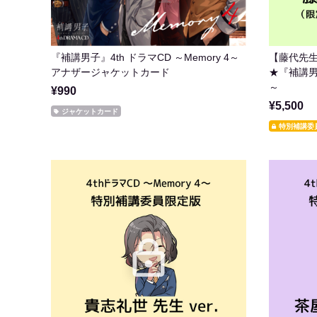
『補講男子』4th ドラマCD ～Memory 4～
【藤代先生
アナザージャケットカード
★『補講男子
～
¥990
¥5,500
ジャケットカード
特別補講委