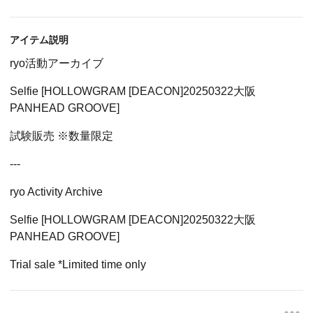
アイテム説明
ryo活動アーカイブ
Selfie [HOLLOWGRAM [DEACON]20250322大阪
PANHEAD GROOVE]
試験販売 ※数量限定
---
ryo Activity Archive
Selfie [HOLLOWGRAM [DEACON]20250322大阪
PANHEAD GROOVE]
Trial sale *Limited time only