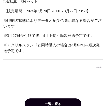
L
版写真
3
枚セット
【販売期間：
2024
年
3
月
20
日
20:00
～
3
月
27
日
23:59
】
※印刷の状態によりデータと多少色味が異なる場合がござ
います。
※
3
月
27
日受付終了後、
4
月上旬～順次発送予定です。
※アクリルスタンドと同時購入の場合は
4
月中旬～順次発
送予定です。
一覧に戻る