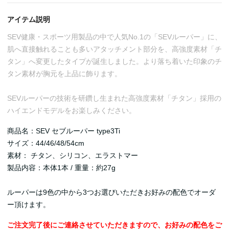
アイテム説明
SEV健康・スポーツ用製品の中で人気No.1の「SEVルーパー」に、
肌へ直接触れることも多いアタッチメント部分を、高強度素材「チ
タン」へ変更したタイプが誕生しました。より落ち着いた印象のチ
タン素材が胸元を上品に飾ります。
SEVルーパーの技術を研鑽し生まれた高強度素材「チタン」採用の
ハイエンドモデルをお楽しみください。
商品名：SEV セブルーパー type3Ti
サイズ：44/46/48/54cm
素材： チタン、シリコン、エラストマー
製品内容：本体1本 / 重量：約27g
ルーパーは9色の中から3つお選びいただきお好みの配色でオーダ
ー頂けます。
ご注文完了後にご連絡させていただきますので、お好みの配色をご