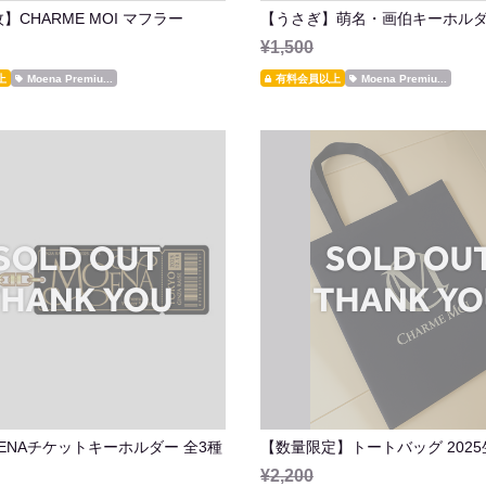
】CHARME MOI マフラー
【うさぎ】萌名・画伯キーホルダ
¥1,500
上
Moena Premiu...
有料会員以上
Moena Premiu...
ENAチケットキーホルダー 全3種
【数量限定】トートバッグ 202
¥2,200