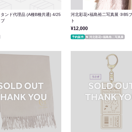
ンド代理品 (A種B種共通) 4/25
河北彩花×福島裕二写真展 ③B5
イブ
ト
¥12,000
予約販売
河北彩花×福島裕二写真展