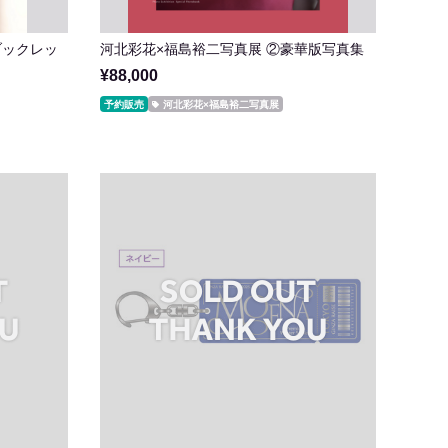
ブックレッ
河北彩花×福島裕二写真展 ②豪華版写真集
¥88,000
予約販売
河北彩花×福島裕二写真展