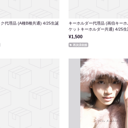
代理品 (A種B種共通) 4/25生誕
キーホルダー代理品 (画伯キー
ケットキーホルダー共通) 4/25
¥1,500
再決済依頼