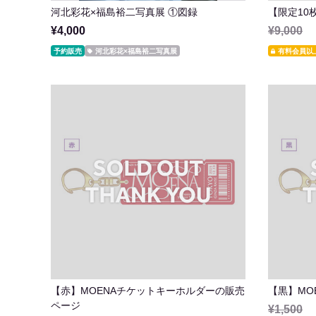
河北彩花×福島裕二写真展 ①図録
【限定10枚
¥4,000
¥9,000
予約販売
河北彩花×福島裕二写真展
有料会員以
【赤】MOENAチケットキーホルダーの販売
【黒】MO
ページ
¥1,500