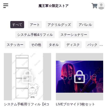
魔王軍☆限定ストア
すべて
アート
アクリルグッズ
アパレル
システム手帳&リフィル
ステーショナリー
ステッカー
その他
タオル
ディスク
バック
木製グッズ
缶バッチ
食器
システム手帳用リフィル【4コ
LIVEブロマイド3枚セット