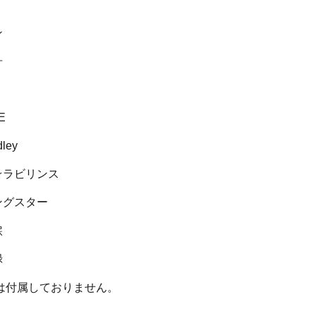
ン
舟
５
SE
dley
き☆ラビリンス
ニングスター
涙
録
は付属しておりません。