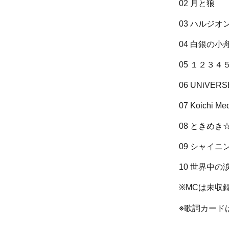
02 月と狼
03 ハルジオ
04 白銀の小
05 １２３４
06 UNiVER
07 Koichi Me
08 ときめ
09 シャイ
10 世界中の
※MCは未収
※歌詞カード