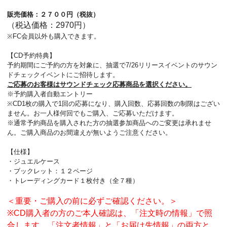
販売価格：２７００円（税抜）
（税込価格：2970円）
※FC会員以外も購入できます。
【CD予約特典】
予約期間にご予約の方を対象に、抽選で7/26リリースイベントのサウン
ドチェックイベントにご招待します。
ご応募のお客様はサウンドチェック応募商品を選択ください。
※予約購入者自動エントリー
※CD1枚の購入で1回の応募になり、購入回数、応募回数の制限はござい
ません。お一人様何回でもご購入、ご応募いただけます。
※通常予約商品を購入された方の抽選参加商品へのご変更は承れませ
ん。ご購入商品のお間違えが無いようご注意ください。
【仕様】
・ジュエルケース
・ブックレット：１２ページ
・トレーディングカード１枚付き（全７種）
＜重要・ご購入の前に必ずご確認ください。＞
※CD購入者の方のご本人確認は、「注文時の情報」で照
合します。「注文者情報」と「お届け先情報」の両方と