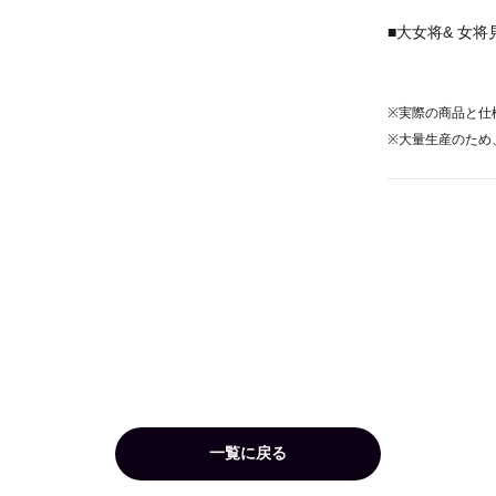
■
大女将& 女
※実際の商品と仕
※大量生産のため
一覧に戻る