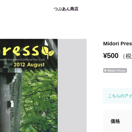
つぶあん商店
Midori P
¥500
（税
Midori Press
こちらのア
価格