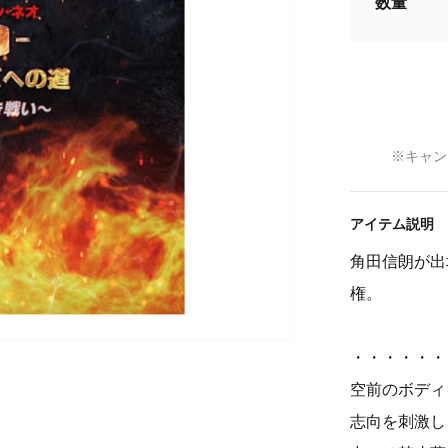
数量
※キャン
アイテム説明
角田信朗が出場
権。
・・・・・・
空前のボディ
志向を刺激し