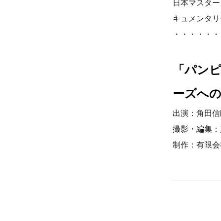
日本マスター
キュメンタリ
・・・・・・
「パンピ
ーズへ
出演：角田信
撮影・編集：
制作：有限会