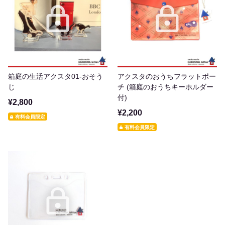
箱庭の生活アクスタ01-おそう
アクスタのおうちフラットポー
じ
チ (箱庭のおうちキーホルダー
付)
¥2,800
¥2,200
有料会員限定
有料会員限定